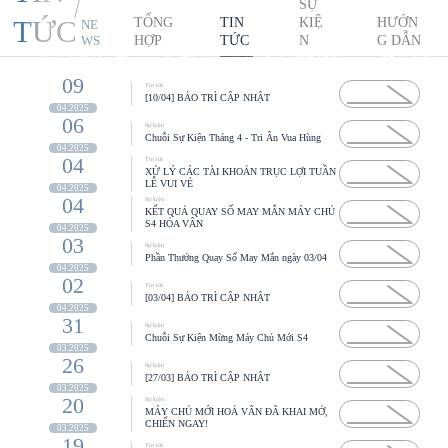
SỰ
TỨC
TỔNG
TIN
KIỆ
HƯỚN
NE
HỢP
TỨC
N
G DẪN
WS
09
Tin tức
[10/04] BẢO TRÌ CẬP NHẬT
04.2025
06
Sự kiện
Chuỗi Sự Kiện Tháng 4 - Tri Ân Vua Hùng
04.2025
04
Tin tức
XỬ LÝ CÁC TÀI KHOẢN TRỤC LỢI TUẦN
LỄ VUI VẺ
04.2025
04
Sự kiện
KẾT QUẢ QUAY SỐ MAY MẮN MÁY CHỦ
S4 HỎA VÂN
04.2025
03
Sự kiện
Phần Thưởng Quay Số May Mắn ngày 03/04
04.2025
02
Tin tức
[03/04] BẢO TRÌ CẬP NHẬT
04.2025
31
Sự kiện
Chuỗi Sự Kiện Mừng Máy Chủ Mới S4
03.2025
26
Sự kiện
[27/03] BẢO TRÌ CẬP NHẬT
03.2025
20
Sự kiện
MÁY CHỦ MỚI HOẢ VÂN ĐÃ KHAI MỞ,
CHIẾN NGAY!
03.2025
19
Tin tức