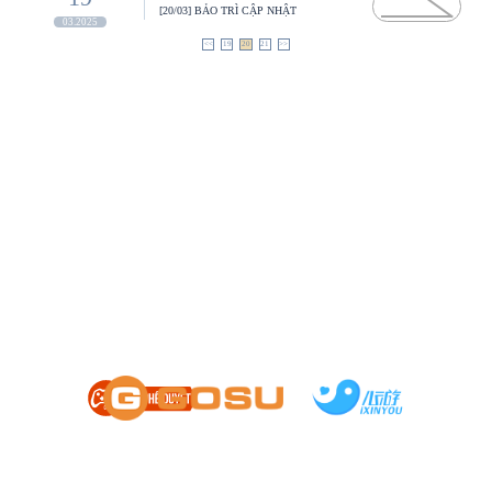
[20/03] BẢO TRÌ CẬP NHẬT
03.2025
<<
19
20
21
>>
HỖ TRỢ
|
CÀI ĐẶT
|
ĐIỀU KHOẢN
Chơi quá 180 phút một ngày sẽ ảnh hưởng xấu đến sức khỏe