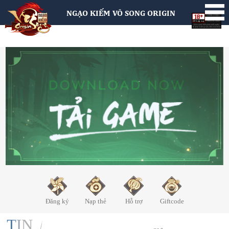
NGẠO KIẾM VÔ SONG ORIGIN
Đăng ký
Nạp thẻ
Hỗ trợ
Giftcode
TIN