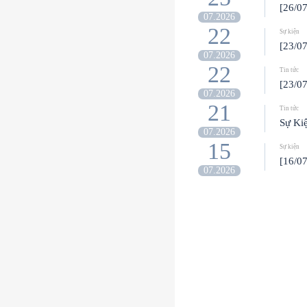
[26/0
07.2026
22
Sự kiện
[23/
07.2026
22
Tin tức
[23/0
07.2026
21
Tin tức
Sự Ki
07.2026
15
Sự kiện
[16/0
07.2026