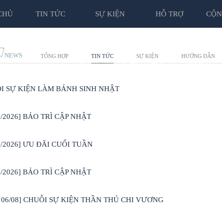
CHỦ
TIN TỨC
SỰ KIỆN
HỖ TRỢ
CỘN
C
NEWS
TỔNG HỢP
TIN TỨC
SỰ KIỆN
HƯỚNG DẪN
I SỰ KIỆN LÀM BÁNH SINH NHẬT
8/2026] BẢO TRÌ CẬP NHẬT
8/2026] ƯU ĐÃI CUỐI TUẦN
7/2026] BẢO TRÌ CẬP NHẬT
7- 06/08] CHUỖI SỰ KIỆN THẦN THÚ CHI VƯƠNG