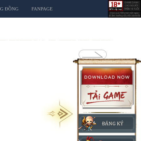
G ĐỒNG
FANPAGE
ĐĂNG KÝ