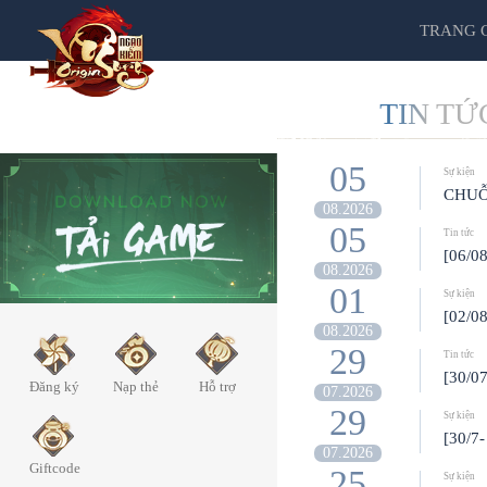
TRANG 
TIN TỨ
05
Sự kiện
CHUỖ
08.2026
05
Tin tức
[06/0
08.2026
01
Sự kiện
[02/0
08.2026
29
Tin tức
[30/0
Đăng ký
Nạp thẻ
Hỗ trợ
07.2026
29
Sự kiện
[30/
07.2026
Giftcode
25
Sự kiện