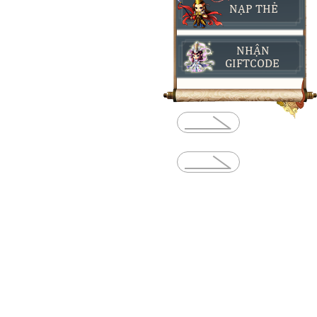
NẠP THẺ
NHẬN
GIFTCODE