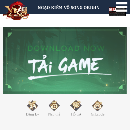
NGẠO KIẾM VÔ SONG ORIGIN
Đăng ký
Nạp thẻ
Hỗ trợ
Giftcode