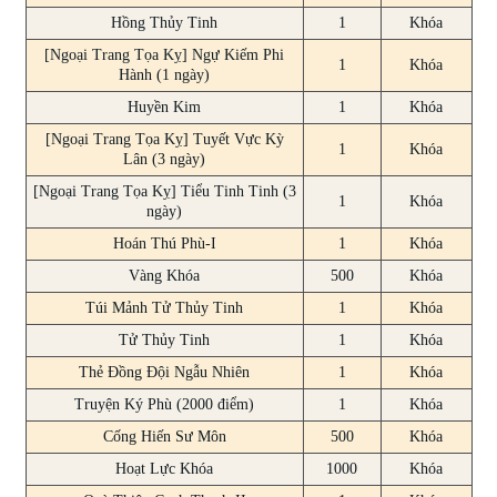
Hồng Thủy Tinh
1
Khóa
[Ngoại Trang Tọa Kỵ] Ngự Kiếm Phi
1
Khóa
Hành (1 ngày)
Huyền Kim
1
Khóa
[Ngoại Trang Tọa Kỵ] Tuyết Vực Kỳ
1
Khóa
Lân (3 ngày)
[Ngoại Trang Tọa Kỵ] Tiểu Tinh Tinh (3
1
Khóa
ngày)
Hoán Thú Phù-I
1
Khóa
Vàng Khóa
500
Khóa
Túi Mảnh Tử Thủy Tinh
1
Khóa
Tử Thủy Tinh
1
Khóa
Thẻ Đồng Đội Ngẫu Nhiên
1
Khóa
Truyện Ký Phù (2000 điểm)
1
Khóa
Cống Hiến Sư Môn
500
Khóa
Hoạt Lực Khóa
1000
Khóa