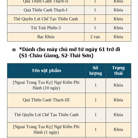
Quà Thiên Canh Thạch-II
1
Khóa
Quà Thiên Canh Thạch-I
1
Khóa
Thẻ Quyền Lợi Chế Tạo Thiên Canh
1
Khóa
Túi Toái Phiến-3
1
Khóa
Bạc Khóa
2 vạn
Khóa
*Dành cho máy chủ mở từ ngày 61 trở đi
(S1-Châu Giang, S2-Thái Sơn)
Số
Trạng
Tên vật phẩm
lượng
thái
[Ngoại Trang Tọa Kỵ] Ngự Kiếm Phi
1
Khóa
Hành (10 ngày)
Quà Thiên Canh Thạch-III
1
Khóa
Thẻ Quyền Lợi Chế Tạo Thiên Canh
1
Khóa
[Ngoại Trang Tọa Kỵ] Ngự Kiếm Phi
1
Khóa
Hành (1 ngày)