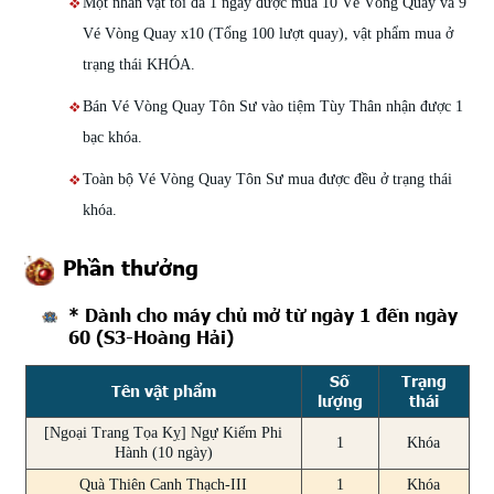
Một nhân vật tối đa 1 ngày được mua 10 Vé Vòng Quay và 9
Vé Vòng Quay x10 (Tổng 100 lượt quay), vật phẩm mua ở
trạng thái KHÓA.
Bán Vé Vòng Quay Tôn Sư vào tiệm Tùy Thân nhận được 1
bạc khóa.
Toàn bộ Vé Vòng Quay Tôn Sư mua được đều ở trạng thái
khóa.
Phần thưởng
* Dành cho máy chủ mở từ ngày 1 đến ngày
60 (S3-Hoàng Hải)
Số
Trạng
Tên vật phẩm
lượng
thái
[Ngoại Trang Tọa Kỵ] Ngự Kiếm Phi
1
Khóa
Hành (10 ngày)
Quà Thiên Canh Thạch-III
1
Khóa