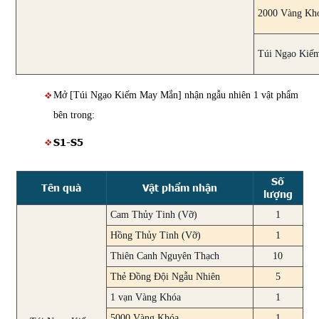
2000 Vàng Kh
Túi Ngạo Kiế
Mở [Túi Ngạo Kiếm May Mắn] nhận ngẫu nhiên 1 vật phẩm
bên trong:
S1-S5
Số
Tên quà
Vật phẩm nhận
lượng
Cam Thủy Tinh (Vỡ)
1
Hồng Thủy Tinh (Vỡ)
1
Thiên Canh Nguyên Thạch
10
Thẻ Đồng Đội Ngẫu Nhiên
5
1 vạn Vàng Khóa
1
5000 Vàng Khóa
1