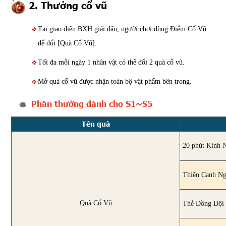
2. Thưởng cổ vũ
Tại giao diện BXH giải đấu, người chơi dùng Điểm Cổ Vũ
để đổi [Quà Cổ Vũ].
Tối đa mỗi ngày 1 nhân vật có thể đổi 2 quà cổ vũ.
Mở quà cổ vũ được nhận toàn bộ vật phẩm bên trong.
Phần thưởng dành cho S1~S5
Tên quà
20 phút Kinh 
Thiên Canh N
Quà Cổ Vũ
Thẻ Đồng Đội