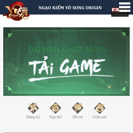
NGẠO KIẾM VÔ SONG ORIGIN
Đăng ký
Nạp thẻ
Hỗ trợ
Giftcode