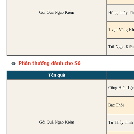
Gói Quà Ngạo Kiếm
Hồng Thủy Ti
1 vạn Vàng K
Túi Ngạo Kiế
Phần thưởng dành cho S6
Tên quà
Cống Hiến Lệ
Bạc Thỏi
Gói Quà Ngạo Kiếm
Tử Thủy Tinh