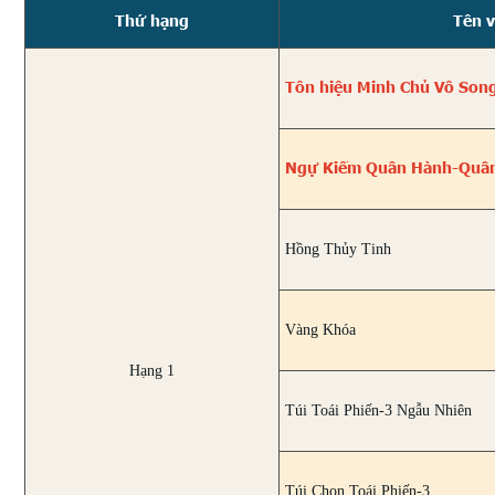
Thứ hạng
Tên 
Tôn hiệu Minh Chủ Vô Song
Ngự Kiếm Quân Hành-Quân
Hồng Thủy Tinh
Vàng Khóa
Hạng 1
Túi Toái Phiến-3 Ngẫu Nhiên
Túi Chọn Toái Phiến-3