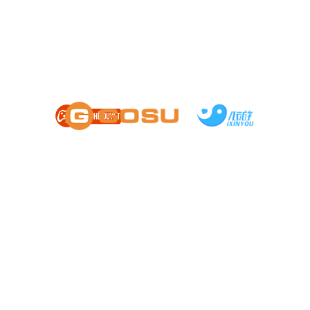
HỖ TRỢ
|
CÀI ĐẶT
|
ĐIỀU KHOẢN
Chơi quá 180 phút một ngày sẽ ảnh hưởng xấu đến sức khỏe
Giấy phép số 1359/QĐ-BTTTT cấp ngày 14/08/2024
Công ty cổ phần trực tuyến GOSU - Người chịu trách nhiệm nội dung: Ông Trần
Trọng Kiên
Địa chỉ: Tầng 3, số 20 Võ Chí Công, Phường Tây Hồ, TP. Hà Nội, Việt Nam.
Điện thoại: (+84) 24 6686 0058 - Hotline: CSKH 19003344 - Email hỗ trợ:
cskh@gosu.vn
- Thời gian: 8:00 - 22:00 các ngày (GMT+7)