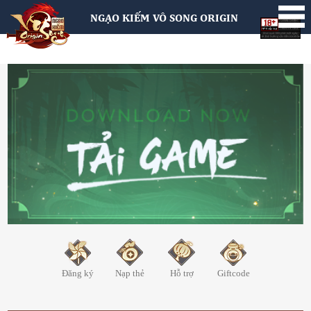
NGẠO KIẾM VÔ SONG ORIGIN
Đăng ký
Nạp thẻ
Hỗ trợ
Giftcode