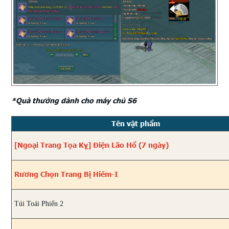
*Quà thưởng dành cho máy chủ S6
Tên vật phẩm
[Ngoại Trang Tọa Kỵ] Điện Lão Hổ (7 ngày)
Rương Chọn Trang Bị Hiếm-I
Túi Toái Phiến 2