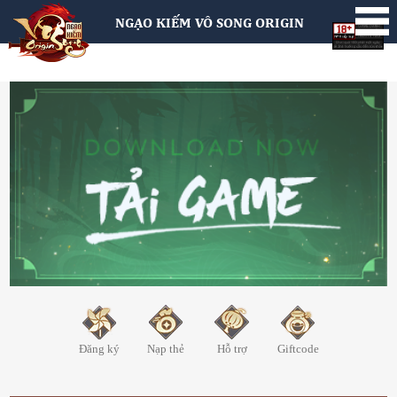
NGẠO KIẾM VÔ SONG ORIGIN
Đăng ký
Nạp thẻ
Hỗ trợ
Giftcode