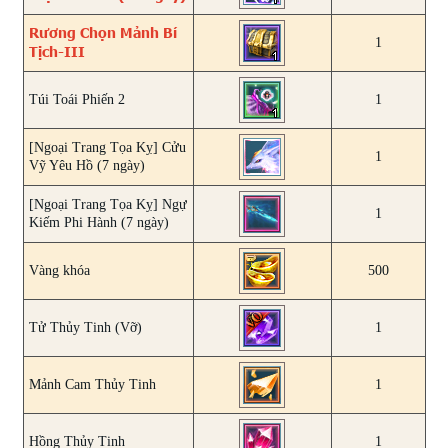
Rương Chọn Mảnh Bí
1
Tịch-III
Túi Toái Phiến 2
1
[Ngoại Trang Tọa Kỵ] Cửu
1
Vỹ Yêu Hồ (7 ngày)
[Ngoại Trang Tọa Kỵ] Ngự
1
Kiếm Phi Hành (7 ngày)
Vàng khóa
500
Tử Thủy Tinh (Vỡ)
1
Mảnh Cam Thủy Tinh
1
Hồng Thủy Tinh
1