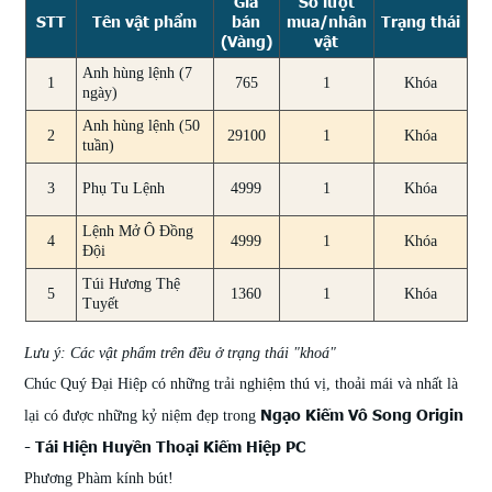
Giá
Số lượt
STT
Tên vật phẩm
bán
mua/nhân
Trạng thái
(Vàng)
vật
Anh hùng lệnh (7
1
765
1
Khóa
ngày)
Anh hùng lệnh (50
2
29100
1
Khóa
tuần)
3
Phụ Tu Lệnh
4999
1
Khóa
Lệnh Mở Ô Đồng
4
4999
1
Khóa
Đội
Túi Hương Thệ
5
1360
1
Khóa
Tuyết
Lưu ý: Các vật phẩm trên đều ở trạng thái "khoá"
Chúc Quý Đại Hiệp có những trải nghiệm thú vị, thoải mái và nhất là
Ngạo Kiếm Vô Song Origin
lại có được những kỷ niệm đẹp trong
- Tái Hiện Huyền Thoại Kiếm Hiệp PC
Phương Phàm kính bút!