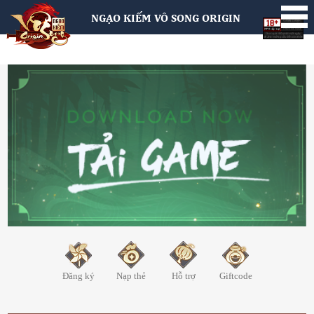
NGẠO KIẾM VÔ SONG ORIGIN
Đăng ký
Nạp thẻ
Hỗ trợ
Giftcode