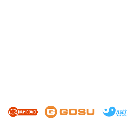
HỖ TRỢ
|
CÀI ĐẶT
|
ĐIỀU KHOẢN
Chơi quá 180 phút một ngày sẽ ảnh hưởng xấu đến sức khỏe