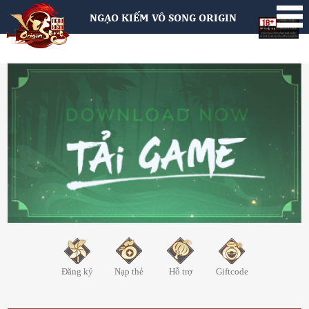
NGẠO KIẾM VÔ SONG ORIGIN
Đăng ký
Nạp thẻ
Hỗ trợ
Giftcode