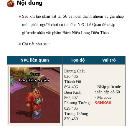
Nội dung
Sau khi tạo nhân vật tại S6 và hoàn thành nhiệm vụ gia nhập
môn phái, người chơi có thể đến NPC Lễ Quan để nhập
giftcode nhận vật phẩm Bách Niên Long Diên Thảo.
Chi tiết như sau:
NPC liên quan
Tọa độ
Vai trò
Dương Châu:
826,486
Thành Đô:
- Nhập giftcode
894,406
nhận cấp độ 60
Biện Kinh:
- Mã code:
862,407
S6NK60
Phượng Tường:
829,405
Tương Dương:
820,439