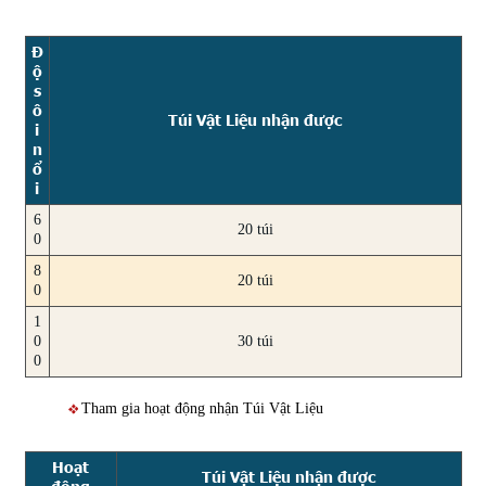
Đ
ộ
s
ô
Túi Vật Liệu nhận được
i
n
ổ
i
6
20 túi
0
8
20 túi
0
1
0
30 túi
0
Tham gia hoạt động nhận Túi Vật Liệu
Hoạt
Túi Vật Liệu nhận được