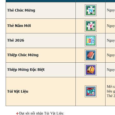
Thẻ Chúc Mừng
Nguyê
Thẻ Năm Mới
Nguyê
Thẻ 2026
Nguyê
Thiệp Chúc Mừng
Nguyê
Thiệp Mừng Đặc Biệt
Nguyê
Mở ra
Túi Vật Liệu
liệu 
Thẻ 
Đạt sôi nổi nhận Túi Vật Liệu: