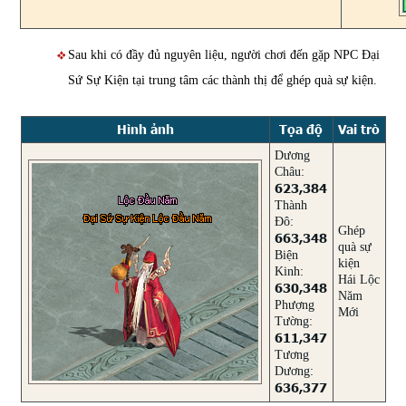
Sau khi có đầy đủ nguyên liệu, người chơi đến gặp NPC Đại
Sứ Sự Kiện tại trung tâm các thành thị để ghép quà sự kiện.
Hình ảnh
Tọa độ
Vai trò
Dương
Châu:
623,384
Thành
Đô:
Ghép
663,348
quà sự
Biện
kiện
Kinh:
Hái Lộc
630,348
Năm
Phượng
Mới
Tường:
611,347
Tương
Dương:
636,377