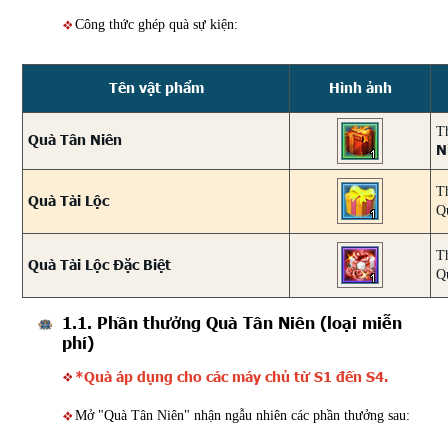
Công thức ghép quà sự kiện:
Tên vật phẩm
Hình ảnh
T
Quà Tân Niên
N
T
Quà Tài Lộc
Q
T
Quà Tài Lộc Đặc Biệt
Q
1.1. Phần thưởng Quà Tân Niên (loại miễn
phí)
*Quà áp dụng cho các máy chủ từ S1 đến S4.
Mở "Quà Tân Niên" nhận ngẫu nhiên các phần thưởng sau: