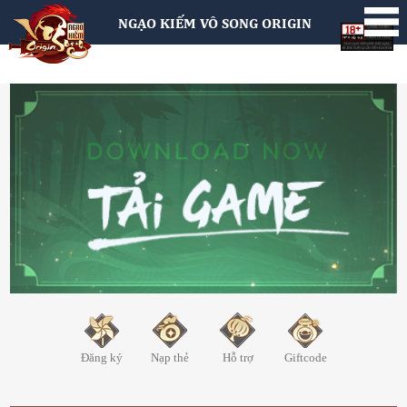
NGẠO KIẾM VÔ SONG ORIGIN
Đăng ký
Nạp thẻ
Hỗ trợ
Giftcode