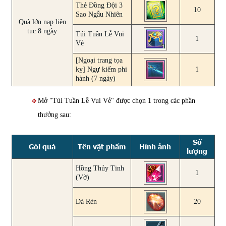
Thẻ Đồng Đội 3
10
Sao Ngẫu Nhiên
Quà lớn nạp liên
tục 8 ngày
Túi Tuần Lễ Vui
1
Vẻ
[Ngoại trang tọa
kỵ] Ngự kiếm phi
1
hành (7 ngày)
Mở "Túi Tuần Lễ Vui Vẻ" được chọn 1 trong các phần
thưởng sau:
Số
Gói quà
Tên vật phẩm
Hình ảnh
lượng
Hồng Thủy Tinh
1
(Vỡ)
Đá Rèn
20