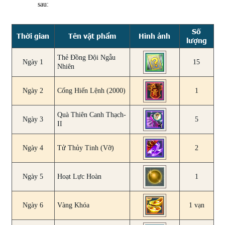
sau:
Số
Thời gian
Tên vật phẩm
Hình ảnh
lượng
Thẻ Đồng Đội Ngẫu
Ngày 1
15
Nhiên
Ngày 2
Cống Hiến Lệnh (2000)
1
Quà Thiên Canh Thạch-
Ngày 3
5
II
Ngày 4
Tử Thủy Tinh (Vỡ)
2
Ngày 5
Hoạt Lực Hoàn
1
Ngày 6
Vàng Khóa
1 vạn