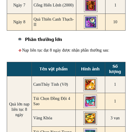
Ngày 7
Cống Hiến Lệnh (2000)
1
Quà Thiên Canh Thạch-
Ngày 8
10
II
Phần thưởng lớn
Nạp liên tục đạt 8 ngày được nhận phần thưởng sau:
Số
Tên vật phẩm
Hình ảnh
lượng
CamThủy Tinh (Vỡ)
1
Túi Chọn Đồng Đội 4
1
Sao
Quà lớn nạp
liên tục 8
ngày
Vàng Khóa
3 vạn