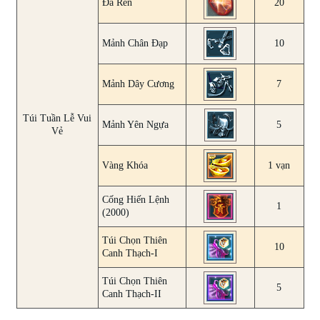
Đá Rèn
20
Mảnh Chân Đạp
10
Mảnh Dây Cương
7
Túi Tuần Lễ Vui
Mảnh Yên Ngựa
5
Vẻ
Vàng Khóa
1 vạn
Cống Hiến Lệnh
1
(2000)
Túi Chọn Thiên
10
Canh Thạch-I
Túi Chọn Thiên
5
Canh Thạch-II