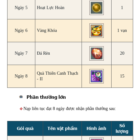
Ngày 5
Hoạt Lực Hoàn
1
Ngày 6
Vàng Khóa
1 vạn
Ngày 7
Đá Rèn
20
Quà Thiên Canh Thạch
Ngày 8
15
- II
Phần thưởng lớn
Nạp liên tục đạt 8 ngày được nhận phần thưởng sau:
Số
Gói quà
Tên vật phẩm
Hình ảnh
lượng