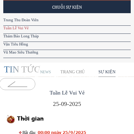
CHUỖI SỰ KIỆN
Trung Thu Đoàn Viên
Tuần Lễ Vui Vẻ
Thám Bảo Long Tháp
Vận Tiêu Hồng
Vũ Mao Siêu Thưởng
TIN TỨC
TRANG CHỦ
SỰ KIỆN
NEWS
Tuần Lễ Vui Vẻ
25-09-2025
Thời gian
00:00 ngày 25/9/2025
Bắt đầu: