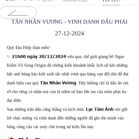
TRANG CHỦ
TIN TỨC
NEWS
TÂN NHÂN VƯƠNG - VINH DANH ĐẤU PHÁI
27-12-2024
Quý Đại Hiệp thân mến!
21h00 ngày 28/12/2024
✨
vừa qua, thế giới giang hồ Ngạo
Kiếm Vô Song Origin đã chứng kiến khoảnh khắc lịch sử khi những
bậc anh hùng hào kiệt xuất sắc nhất vượt qua hàng vạn đối thủ để đạt
Tân Nhân Vương
danh hiệu cao quý
. Đây không chỉ là dấu ấn rực
rỡ cho từng cá nhân mà còn là niềm tự hào lớn lao của môn phái họ
đại diện.
Lạc Tâm Ảnh
Sau những trận đấu căng thẳng và kịch tính,
xin gửi
lời chúc mừng và vinh danh đến những người đã ghi tên mình vào
bảng vàng của các máy chủ trong sự kiện lần này.