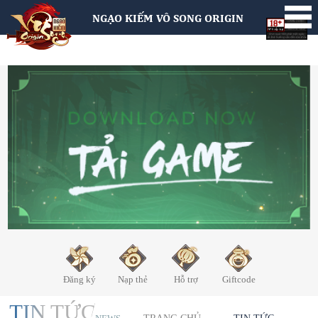
NGẠO KIẾM VÔ SONG ORIGIN
Đăng ký
Nạp thẻ
Hỗ trợ
Giftcode
TIN TỨC