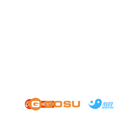
HỖ TRỢ
|
CÀI ĐẶT
|
ĐIỀU KHOẢN
Chơi quá 180 phút một ngày sẽ ảnh hưởng xấu đến sức khỏe
Giấy phép số 1359/QĐ-BTTTT cấp ngày 14/08/2024