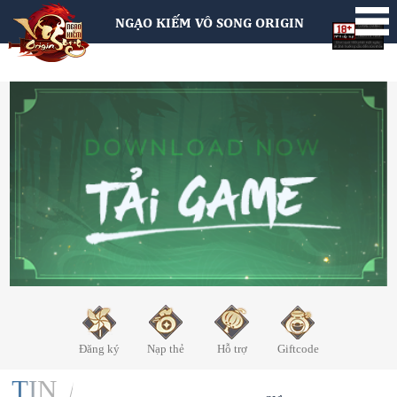
NGẠO KIẾM VÔ SONG ORIGIN
Đăng ký
Nạp thẻ
Hỗ trợ
Giftcode
TIN