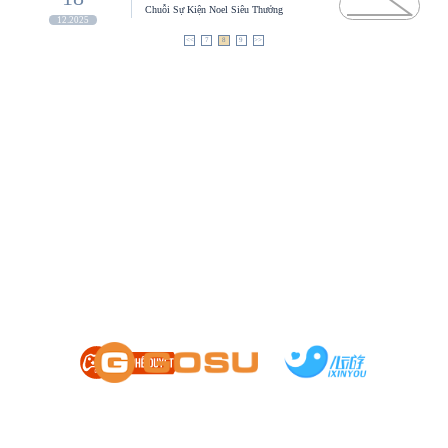
Chuỗi Sự Kiện Noel Siêu Thưởng
12.2025
<<
7
8
9
>>
HỖ TRỢ
|
CÀI ĐẶT
|
ĐIỀU KHOẢN
Chơi quá 180 phút một ngày sẽ ảnh hưởng xấu đến sức khỏe