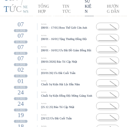
SỰ
TỨC
TỔNG
TIN
KIỆ
HƯỚN
NE
HỢP
TỨC
N
G DẪN
WS
07
Sự kiện
[08/01 - 17/01] Boss Thế Giới Cửu Anh
01.2026
07
Sự kiện
[08/01 - 16/01] Tặng Thưởng Đồng Đội
01.2026
07
Sự kiện
[08/01 - 16/01] Ưu Đãi Đồ Giám Đồng Đội
01.2026
07
Sự kiện
[08/01/2026] Bảo Trì Cập Nhật
01.2026
02
Sự kiện
[03/01/26] Ưu Đãi Cuối Tuần
01.2026
01
Sự kiện
Chuỗi Sự Kiện Hái Lộc Đầu Năm
01.2026
24
Sự kiện
Chuỗi Sự Kiện Đồng Đội Mừng Giáng Sinh
12.2025
24
Sự kiện
[25.12.25] Bảo Trì Cập Nhật
12.2025
19
Sự kiện
[20/12] Ưu Đãi Cuối Tuần
12.2025
18
Sự kiện