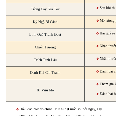
Sau khi th
Trồng Cây Gia Tộc
Mở rương 
Kỳ Ngộ Bí Cảnh
Hái quả sẽ
Linh Quả Tranh Đoạt
Nhận thưởn
Chiến Trường
Nhận thưởn
Trích Tinh Lâu
Đánh bại c
Danh Khí Chi Tranh
Tham gia 
Xi Vưu Mộ
Đánh bại b
Điều đặc biệt đó chính là: Khi đạt mốc sôi nổi ngày, Đại