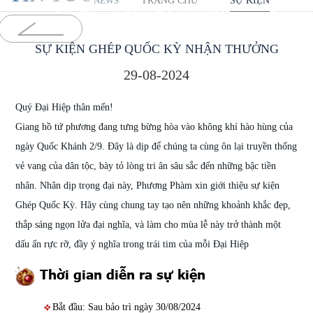
TRANG CHỦ
SỰ KIỆN
NEWS
SỰ KIỆN GHÉP QUỐC KỲ NHẬN THƯỞNG
29-08-2024
Quý Đại Hiệp thân mến!
Giang hồ tứ phương đang tưng bừng hòa vào không khí hào hùng của
ngày Quốc Khánh 2/9. Đây là dịp để chúng ta cùng ôn lại truyền thống
vẻ vang của dân tộc, bày tỏ lòng tri ân sâu sắc đến những bậc tiền
nhân. Nhân dịp trọng đại này, Phương Phàm xin giới thiệu sự kiện
Ghép Quốc Kỳ. Hãy cùng chung tay tạo nên những khoảnh khắc đẹp,
thắp sáng ngọn lửa đại nghĩa, và làm cho mùa lễ này trở thành một
dấu ấn rực rỡ, đầy ý nghĩa trong trái tim của mỗi Đại Hiệp
Thời gian diễn ra sự kiện
Bắt đầu: Sau bảo trì ngày 30/08/2024