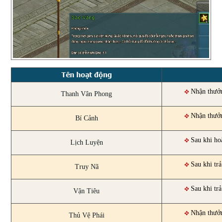
Tên hoạt động
Nhận thưởn
Thanh Vân Phong
Nhận thưởn
Bí Cảnh
Sau khi ho
Lịch Luyện
Sau khi tr
Truy Nã
Sau khi tr
Vận Tiêu
Nhận thưở
Thủ Vệ Phái