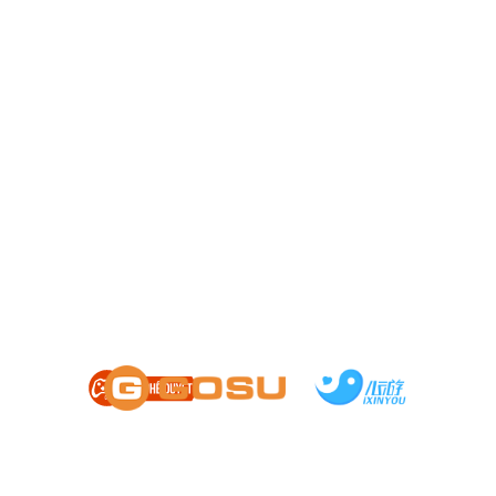
HỖ TRỢ
|
CÀI ĐẶT
|
ĐIỀU KHOẢN
Chơi quá 180 phút một ngày sẽ ảnh hưởng xấu đến sức khỏe
Giấy phép số 1359/QĐ-BTTTT cấp ngày 14/08/2024