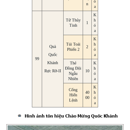
ó
n
a
K
Tử Thủy
h
1
Tinh
ó
a
K
Túi Toái
h
Quà
2
Phiến 2
ó
Quốc
a
99
Khánh
Thẻ
K
Đồng Đội
h
Rực Rỡ-II
10
Ngẫu
ó
Nhiên
a
K
Cống
40
h
Hiến
00
ó
Lệnh
a
Hình ảnh tôn hiệu Chào Mừng Quốc Khánh