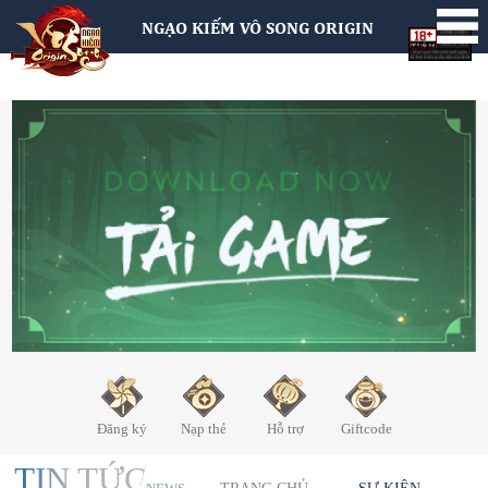
NGẠO KIẾM VÔ SONG ORIGIN
Đăng ký
Nạp thẻ
Hỗ trợ
Giftcode
TIN TỨC