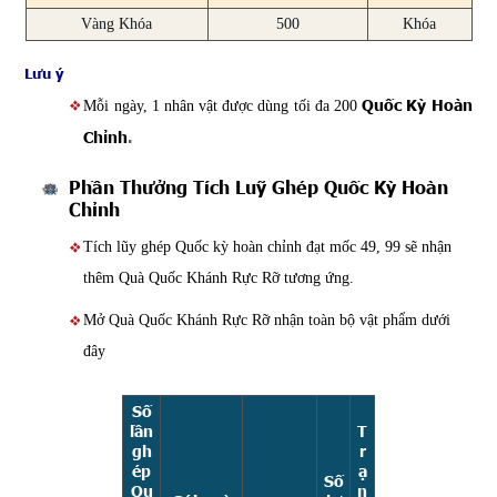
Vàng Khóa
500
Khóa
Lưu ý
Quốc Kỳ Hoàn
Mỗi ngày, 1 nhân vật được dùng tối đa 200
Chỉnh
.
Phần Thưởng Tích Luỹ Ghép Quốc Kỳ Hoàn
Chỉnh
Tích lũy ghép Quốc kỳ hoàn chỉnh đạt mốc 49, 99 sẽ nhận
thêm Quà Quốc Khánh Rực Rỡ tương ứng.
Mở Quà Quốc Khánh Rực Rỡ nhận toàn bộ vật phẩm dưới
đây
Số
lần
T
gh
r
ép
ạ
Số
Qu
n