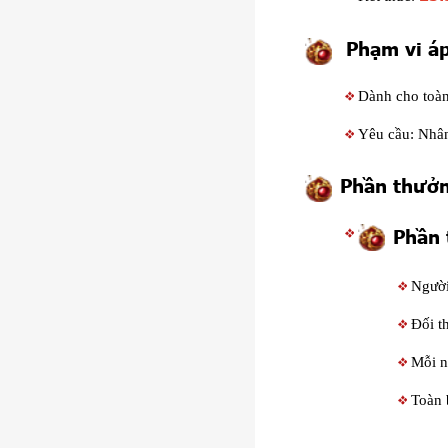
Phạm vi á
Dành cho toàn
Yêu cầu: Nhân
Phần thưở
Phần
Người
Đối t
Mỗi n
Toàn 