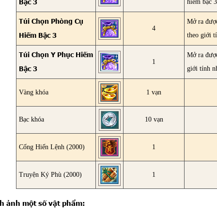
Bậc 3
hiếm bậc 
Túi Chọn Phòng Cụ
Mở ra đượ
4
Hiếm Bậc 3
theo giới t
Túi Chọn Y Phục Hiếm
Mở ra đượ
1
Bậc 3
giới tính n
Vàng khóa
1 vạn
Bạc khóa
10 vạn
Cống Hiến Lệnh (2000)
1
Truyện Ký Phù (2000)
1
h ảnh một số vật phẩm: