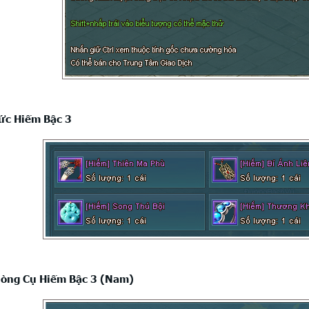
ức Hiếm Bậc 3
hòng Cụ Hiếm Bậc 3 (Nam)