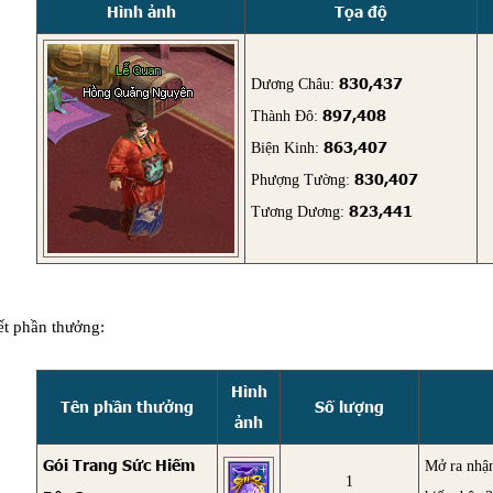
Hình ảnh
Tọa độ
830,437
Dương Châu:
897,408
Thành Đô:
863,407
Biện Kinh:
830,407
Phượng Tường:
823,441
Tương Dương:
iết phần thưởng:
Hình
Tên phần thưởng
Số lượng
ảnh
Gói Trang Sức Hiếm
Mở ra nhậ
1