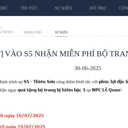
CHỦ
TIN TỨC
SỰ KIỆN
HỖ TRỢ
CỘN
C
NEWS
TRANG CHỦ
SỰ KIỆN
] VÀO S5 NHẬN MIỄN PHÍ BỘ TRA
30-06-2025
S5 - Thiên Sơn
phúc lợi đặc b
ành trình tại
càng thêm khởi sắc với
quà tặng bộ trang bị hiếm bậc 3
NPC Lễ Quan
 nhận ngay
tại
!
00 ngày 10/07/2025
59 ngày 19/07/2025