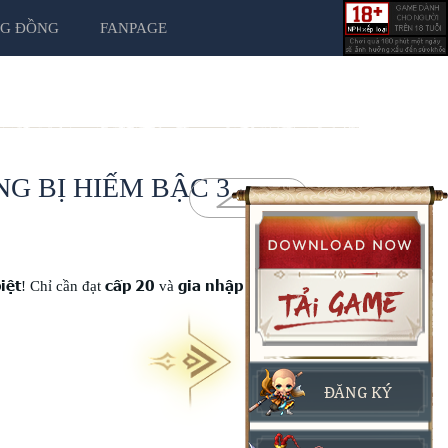
G ĐỒNG
FANPAGE
NG BỊ HIẾM BẬC 3
iệt
cấp 20
gia nhập môn
! Chỉ cần đạt
và
ĐĂNG KÝ