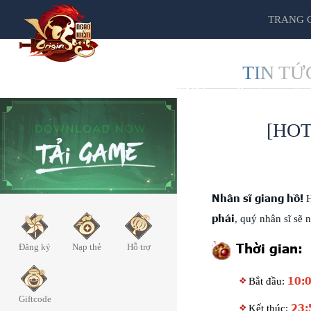
TRANG 
TIN TỨ
[HOT
Nhân sĩ giang hồ!
H
phái
, quý nhân sĩ sẽ
Thời gian:
Đăng ký
Nạp thẻ
Hỗ trợ
10:
Bắt đầu:
Giftcode
23:
Kết thúc: