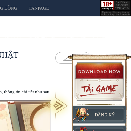
G ĐỒNG
FANPAGE
 NHẬT
thông tin chi tiết như sau
ĐĂNG KÝ