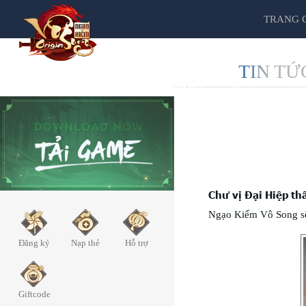
TRANG 
TIN TỨ
Chư vị Đại Hiệp th
Ngạo Kiếm Vô Song sẽ 
Đăng ký
Nạp thẻ
Hỗ trợ
Giftcode