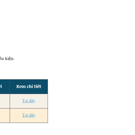
ều kiện.
i
Xem chi tiết
Tại đây
Tại đây