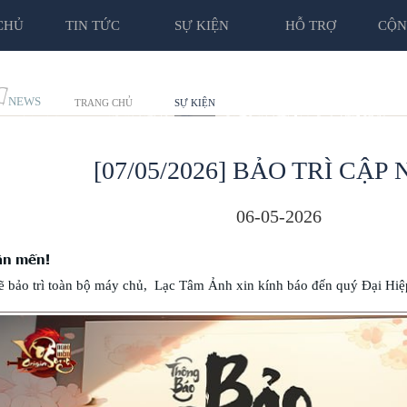
CHỦ
TIN TỨC
SỰ KIỆN
HỖ TRỢ
CỘN
C
NEWS
TRANG CHỦ
SỰ KIỆN
[07/05/2026] BẢO TRÌ CẬP
06-05-2026
ân mến!
bảo trì toàn bộ máy chủ, Lạc Tâm Ảnh xin kính báo đến quý Đại Hiệp, 