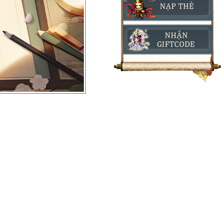
NẠP THẺ
NHẬN
GIFTCODE